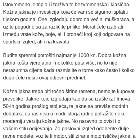
istovremeno je topla i izdrživa te bezvremenska i klasična.
Kožna jakna je investicija koja će vam se sigurno isplatiti
tijekom godina. One izgledaju dobro na većini muškaraca, a
uz to pogodne su za različite prilike. Morat ćete izabrati
između vrste kože, boje, ali i pronaći kroj koji odgovara na
sportski izgled, ali i na kravatu.
Budite spremni potrošiti najmanje 1000 kn. Dobra kožna
jakna košta vjerojatno i nekoliko puta više, no to nije
nerazumna cijena kada razmislite o tome kako često i koliko
dugo ćete nositi ovaj odjevni predmet.
Kožna jakna treba biti točno širine ramena, nemojte kupovati
prevelike. Jakne koje izgledaju kao da su izašle iz filmova
50-ih godina prošlog stoljeća, te jakne sa previše modnih
dodataka danas nisu u modi, stoga radije potražite neku
moderniju verziju kožne jakne. No naravno to ovisi i o
vašem stilu odijevanja. Za poslovni izgled odaberite dulje,
ravne modele, vozite li motor, stilizirane motorističke jakne, a