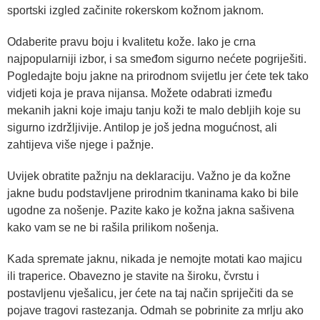
sportski izgled začinite rokerskom kožnom jaknom.
Odaberite pravu boju i kvalitetu kože. Iako je crna
najpopularniji izbor, i sa smeđom sigurno nećete pogriješiti.
Pogledajte boju jakne na prirodnom svijetlu jer ćete tek tako
vidjeti koja je prava nijansa. Možete odabrati između
mekanih jakni koje imaju tanju koži te malo debljih koje su
sigurno izdržljivije. Antilop je još jedna mogućnost, ali
zahtijeva više njege i pažnje.
Uvijek obratite pažnju na deklaraciju. Važno je da kožne
jakne budu podstavljene prirodnim tkaninama kako bi bile
ugodne za nošenje. Pazite kako je kožna jakna sašivena
kako vam se ne bi rašila prilikom nošenja.
Kada spremate jaknu, nikada je nemojte motati kao majicu
ili traperice. Obavezno je stavite na široku, čvrstu i
postavljenu vješalicu, jer ćete na taj način spriječiti da se
pojave tragovi rastezanja. Odmah se pobrinite za mrlju ako