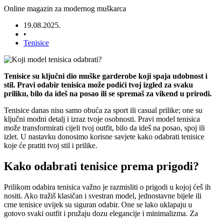
Online magazin za modernog muškarca
19.08.2025.
•
Tenisice
Tenisice su ključni dio muške garderobe koji spaja udobnost i
stil. Pravi odabir tenisica može podići tvoj izgled za svaku
priliku, bilo da ideš na posao ili se spremaš za vikend u prirodi.
Tenisice danas nisu samo obuća za sport ili casual prilike; one su
ključni modni detalj i izraz tvoje osobnosti. Pravi model tenisica
može transformirati cijeli tvoj outfit, bilo da ideš na posao, spoj ili
izlet. U nastavku donosimo korisne savjete kako odabrati tenisice
koje će pratiti tvoj stil i prilike.
Kako odabrati tenisice prema prigodi?
Prilikom odabira tenisica važno je razmisliti o prigodi u kojoj ćeš ih
nositi. Ako tražiš klasičan i svestran model, jednostavne bijele ili
crne tenisice uvijek su siguran odabir. One se lako uklapaju u
gotovo svaki outfit i pružaju dozu elegancije i minimalizma. Za