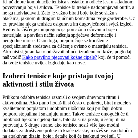
Ključ dobre kombinacije tenisica s ostatkom odjeće jest u skladnom
povezivanju boja i stilova. Tenisice bi trebale nadopunjavati outfit, a
ne ga nadvladavati. Zato je važno birati boje koje se slažu s
hlačama, jaknom ili drugim ključnim komadima tvoje garderobe. Uz
to, pravilna njega tenisica osigurava im dugovječnost i svjež izgled.
Redovito čišćenje i impregnacija pomažu u očuvanju boje i
materijala, a pravilan način sušenja sprječava deformacije i
neugodne mirise. Osim toga, preporučuje se korištenje
specijaliziranih sredstava za čišćenje ovisno o materijalu tenisica.
Ako nisi siguran kako održavati obuću izrađenu od kože, pogledaj
naš vodič
Kako pravilno njegovati kožne cipele?
koji će ti pomoći
da tvoje tenisice uvijek izgledaju kao nove.
Izaberi tenisice koje pristaju tvojoj
aktivnosti i stilu života
Prilikom odabira tenisica razmisli o svojem dnevnom ritmu i
aktivnostima. Ako puno hodaš ili si često u pokretu, biraj modele s
kvalitetnom potplatom i udobnim ulošcima koji pružaju dobru
potporu stopalima i smanjuju umor. Takve tenisice omogućit će ti
udobnost tijekom cijelog dana, bilo da si na poslu, u šetnji ili na
putovanju. S druge strane, ako tenisice nosiš više kao modni
dodatak za društvene prilike ili kraće izlaske, možeš se usredotočiti
na atraktivan dizajn, boje i detalje koji će istaknuti tvoj stil. U