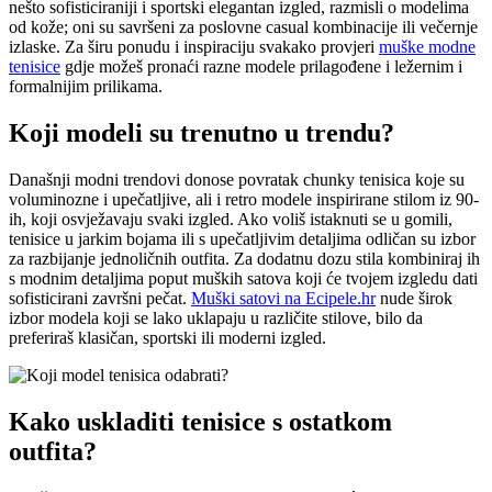
nešto sofisticiraniji i sportski elegantan izgled, razmisli o modelima
od kože; oni su savršeni za poslovne casual kombinacije ili večernje
izlaske. Za širu ponudu i inspiraciju svakako provjeri
muške modne
tenisice
gdje možeš pronaći razne modele prilagođene i ležernim i
formalnijim prilikama.
Koji modeli su trenutno u trendu?
Današnji modni trendovi donose povratak chunky tenisica koje su
voluminozne i upečatljive, ali i retro modele inspirirane stilom iz 90-
ih, koji osvježavaju svaki izgled. Ako voliš istaknuti se u gomili,
tenisice u jarkim bojama ili s upečatljivim detaljima odličan su izbor
za razbijanje jednoličnih outfita. Za dodatnu dozu stila kombiniraj ih
s modnim detaljima poput muških satova koji će tvojem izgledu dati
sofisticirani završni pečat.
Muški satovi na Ecipele.hr
nude širok
izbor modela koji se lako uklapaju u različite stilove, bilo da
preferiraš klasičan, sportski ili moderni izgled.
Kako uskladiti tenisice s ostatkom
outfita?