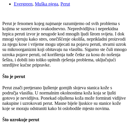
Evergreen
,
Muška njega
,
Perut
Perut je fenomen kojeg najmanje razumijemo od svih problema s
kojima se susrećemo svakodnevno. Nepredvidljiva i neprekidna
hrpica peruti izvor je neugode kod mnogih ljudi širom svijeta. I dok
mnogi vjeruju kako stres, onečišćenje okoliša, neprikladni proizvodi
za njegu kose i vrijeme mogu utjecati na pojavu peruti, stvarni uzrok
su mikroorganizmi koji obitavaju na vlasištu. Sigurno ste čuli mnogo
uzroka pojave peruti, od korištenja tuđe četke za kosu do nošenja
šešira, i dobili isto toliko upitnih rješenja problema, uključujući
smrdljive kućne pripravke.
Što je perut
Perut znači pretjerano ljuštenje gornjih slojeva stanica kože s
područja vlasišta. U normalnim okolnostima koža koja se ljušti
gotovo je nevidljiva. Ponekad oljuštena koža može formirati vidljive
nakupine i uzrokovati perut. Masne bijele ljuskice su stanice kože
koje se moraju odstraniti kako bi oslobodile mjesto novima.
Što uzrokuje perut