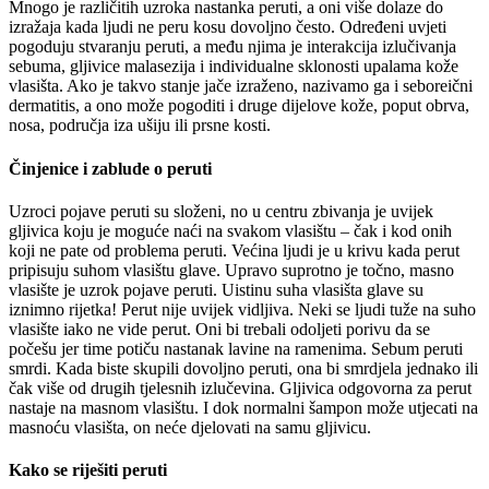
Mnogo je različitih uzroka nastanka peruti, a oni više dolaze do
izražaja kada ljudi ne peru kosu dovoljno često. Određeni uvjeti
pogoduju stvaranju peruti, a među njima je interakcija izlučivanja
sebuma, gljivice malasezija i individualne sklonosti upalama kože
vlasišta. Ako je takvo stanje jače izraženo, nazivamo ga i seboreični
dermatitis, a ono može pogoditi i druge dijelove kože, poput obrva,
nosa, područja iza ušiju ili prsne kosti.
Činjenice i zablude o peruti
Uzroci pojave peruti su složeni, no u centru zbivanja je uvijek
gljivica koju je moguće naći na svakom vlasištu – čak i kod onih
koji ne pate od problema peruti. Većina ljudi je u krivu kada perut
pripisuju suhom vlasištu glave. Upravo suprotno je točno, masno
vlasište je uzrok pojave peruti. Uistinu suha vlasišta glave su
iznimno rijetka! Perut nije uvijek vidljiva. Neki se ljudi tuže na suho
vlasište iako ne vide perut. Oni bi trebali odoljeti porivu da se
počešu jer time potiču nastanak lavine na ramenima. Sebum peruti
smrdi. Kada biste skupili dovoljno peruti, ona bi smrdjela jednako ili
čak više od drugih tjelesnih izlučevina. Gljivica odgovorna za perut
nastaje na masnom vlasištu. I dok normalni šampon može utjecati na
masnoću vlasišta, on neće djelovati na samu gljivicu.
Kako se riješiti peruti