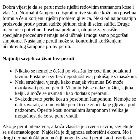
Dobra vijest je da se perut može riješiti redovitim tretmanom kose i
vlasišta. Normalni šampon će isprati mrtve stanice kože, no posebna
formula će u korijenu riješiti problem gljivica. Neki od najpoznatijih
proizvoda protiv peruti sadrže pirition cink ili selen sulfid. Druge
mjere nisu potrebne. Posebna prehrana, otopine za vlasište i
specijalne procedure nemaju neki učinak i mogu samo pogoršati
simptome. Nastajanje peruti može se kontrolirati korištenjem
učinkovitog šampona protiv peruti.
Najbolji savjeti za život bez peruti
Nikako se nemojte češati po vlasištu jer ćete time potaknuti
lavinu. Postane li svrbež nepodnošljiva, pokušajte s masažom.
Neki stručnjaci vjeruju kako manjak vitamina B6 može
uzrokovati pojavu peruti. Vitamin B6 se nalazi u žitu, jajima i
kelju, a može se uzimati i kao dodatak prehrani.
Svakodnevno perite kosu s posebnim šamponom. Nemojte se
dati zavarati, ako ne vidite perut to ne znači da je gljivica pod
nadzorom. Operite kosu normalnim šamponom i velika je
mogućnost da će se perut vratiti.
Ako je perut intenzivna, a koža vlasišta je crvena i svrbi, savjetujte
se s dermatologom. Najčešća je dijagnoza seboreični ekcem. No i
drugi dermatološki poremećaji mogu izazvati perut kao i psorijazu.