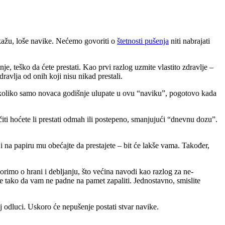
 kažu, loše navike. Nećemo govoriti o
štetnosti pušenja
niti nabrajati
, teško da ćete prestati. Kao prvi razlog uzmite vlastito zdravlje –
ravlja od onih koji nisu nikad prestali.
lite koliko samo novaca godišnje ulupate u ovu “naviku”, pogotovo kada
čiti hoćete li prestati odmah ili postepeno, smanjujući “dnevnu dozu”.
 i na papiru mu obećajte da prestajete – bit će lakše vama. Također,
orimo o hrani i debljanju, što većina navodi kao razlog za ne-
e tako da vam ne padne na pamet zapaliti. Jednostavno, smislite
oj odluci. Uskoro će nepušenje postati stvar navike.