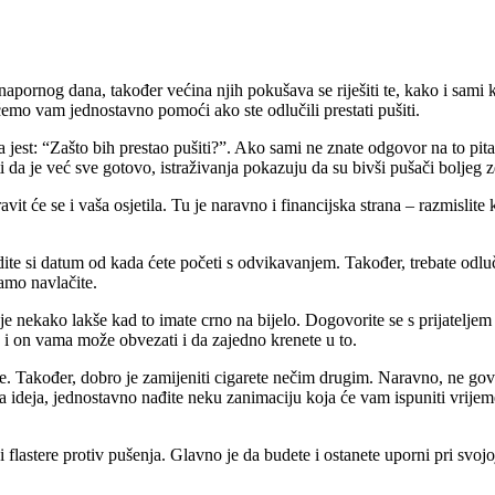
apornog dana, također većina njih pokušava se riješiti te, kako i sami
ćemo vam jednostavno pomoći ako ste odlučili prestati pušiti.
st: “Zašto bih prestao pušiti?”. Ako sami ne znate odgovor na to pitanje
i da je već sve gotovo, istraživanja pokazuju da su bivši pušači boljeg zd
ravit će se i vaša osjetila. Tu je naravno i financijska strana – razmis
dite si datum od kada ćete početi s odvikavanjem. Također, trebate odlu
amo navlačite.
je nekako lakše kad to imate crno na bijelo. Dogovorite se s prijateljem
se i on vama može obvezati i da zajedno krenete u to.
je. Također, dobro je zamijeniti cigarete nečim drugim. Naravno, ne gov
a ideja, jednostavno nađite neku zanimaciju koja će vam ispuniti vrijem
i flastere protiv pušenja. Glavno je da budete i ostanete uporni pri svoj