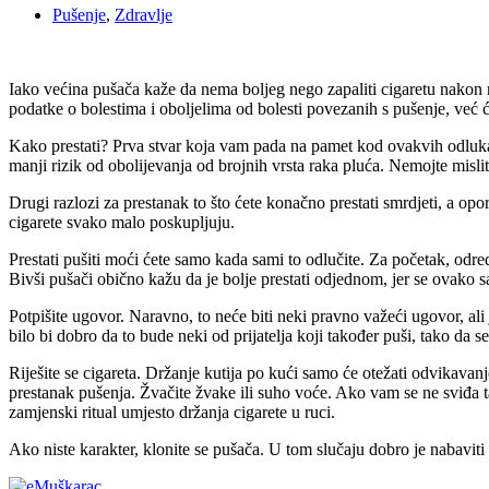
Pušenje
,
Zdravlje
Iako većina pušača kaže da nema boljeg nego zapaliti cigaretu nakon n
podatke o bolestima i oboljelima od bolesti povezanih s pušenje, već 
Kako prestati? Prva stvar koja vam pada na pamet kod ovakvih odluka je
manji rizik od obolijevanja od brojnih vrsta raka pluća. Nemojte mislit
Drugi razlozi za prestanak to što ćete konačno prestati smrdjeti, a opo
cigarete svako malo poskupljuju.
Prestati pušiti moći ćete samo kada sami to odlučite. Za početak, odre
Bivši pušači obično kažu da je bolje prestati odjednom, jer se ovako s
Potpišite ugovor. Naravno, to neće biti neki pravno važeći ugovor, ali 
bilo bi dobro da to bude neki od prijatelja koji također puši, tako da 
Riješite se cigareta. Držanje kutija po kući samo će otežati odvikavan
prestanak pušenja. Žvačite žvake ili suho voće. Ako vam se ne sviđa t
zamjenski ritual umjesto držanja cigarete u ruci.
Ako niste karakter, klonite se pušača. U tom slučaju dobro je nabaviti 