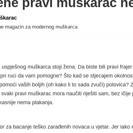
ne pravi muškarac ne
škarac
ne magazin za modernog muškarca
 uspješnog muškarca stoji žena. Da biste bili pravi fraje
je pri ruci da vam pomogne? Što kad se stjecajem okolno
pomoći vaših boljih (oh kako li to sada zvuči) polovica?
svaki pravi muškarac mora naučiti riješiti sam, bez ičij
kasnije nema plakanja.
vor za bacanje teško zarađenih novaca u vjetar. Jer iako r