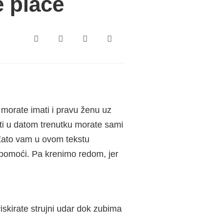
 plače
r morate imati i pravu ženu uz
sti u datom trenutku morate sami
 Zato vam u ovom tekstu
e pomoći. Pa krenimo redom, jer
iskirate strujni udar dok zubima