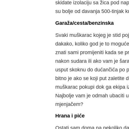
skidate izolaciju sa žica pod n
su bolje od davanja 500-tinjak k
Garaža/cesta/benzinska
Svaki muškarac kojeg je stid poj
dakako, koliko god je to moguće
znati sami promijeniti kada se 
nakon sudara ili ako vam je šar
usput skoknu do dućančića po par
bitno je ako se koji put zaletit
muškarac pokupi dok ga ekipa iz
Najbolje vam je odmah ubaciti u 
mjenjačem?
Hrana i piće
Ostati sam doma na nekoliko dan