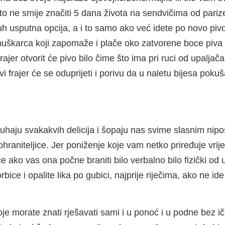
 ne smije značiti 5 dana života na sendvičima od parizer
kruh usputna opcija, a i to samo ako već idete po novo p
uškarca koji zapomaže i plače oko zatvorene boce piva ko
ajer otvorit će pivo bilo čime što ima pri ruci od upaljač
ravi frajer će se oduprijeti i porivu da u naletu bijesa pok
haju svakakvih delicija i šopaju nas svime slasnim nipoš
lohraniteljice. Jer poniženje koje vam netko priređuje vr
 ako vas ona počne braniti bilo verbalno bilo fizički od u
rbice i opalite lika po gubici, najprije riječima, ako ne i
e morate znati rješavati sami i u ponoć i u podne bez ič