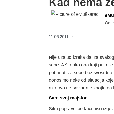
Kad nema že
eMu
Onli
11.06.2011.
•
Nije uzalud izreka da iza svakog
sebe. A što ako ona koji put ni
pobrinuti za sebe bez svesrdne 
donosimo neke od situacija koje 
ako ovo ne savladate znajte da 
Sam svoj majstor
Sitni popravci po kući nisu izgo