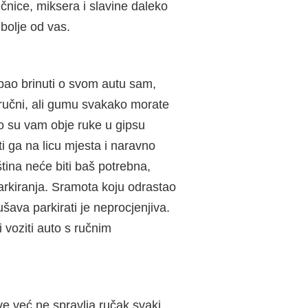
nice, miksera i slavine daleko
bolje od vas.
rebao brinuti o svom autu sam,
tručni, ali gumu svakako morate
ko su vam obje ruke u gipsu
i ga na licu mjesta i naravno
tina neće biti baš potrebna,
parkiranja. Sramota koju odrastao
ava parkirati je neprocjenjiva.
 voziti auto s ručnim
e već ne spravlja ručak svaki