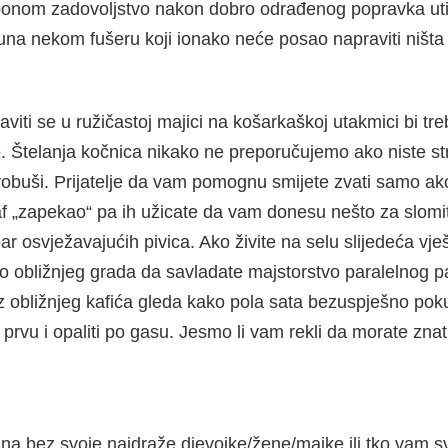
aponom zadovoljstvo nakon dobro odrađenog popravka utič
una nekom fušeru koji ionako neće posao napraviti ništa 
aviti se u ružičastoj majici na košarkaškoj utakmici bi t
. Štelanja kočnica nikako ne preporučujemo ako niste s
probuši. Prijatelje da vam pomognu smijete zvati samo a
af „zapekao“ pa ih užicate da vam donesu nešto za slomit
 osvježavajućih pivica. Ako živite na selu slijedeća vješ
e do obližnjeg grada da savladate majstorstvo paralelnog 
 obližnjeg kafića gleda kako pola sata bezuspješno pokuš
prvu i opaliti po gasu. Jesmo li vam rekli da morate znati
a bez svoje najdraže djevojke/žene/majke ili tko vam sv