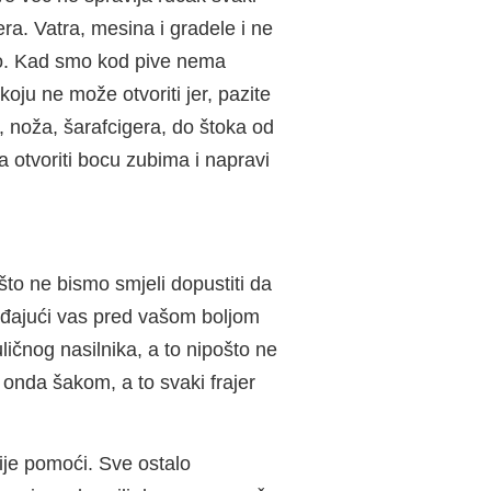
a. Vatra, mesina i gradele i ne
ivo. Kad smo kod pive nema
ju ne može otvoriti jer, pazite
a, noža, šarafcigera, do štoka od
uša otvoriti bocu zubima i napravi
to ne bismo smjeli dopustiti da
ijeđajući vas pred vašom boljom
ličnog nasilnika, a to nipošto ne
de onda šakom, a to svaki frajer
ije pomoći. Sve ostalo