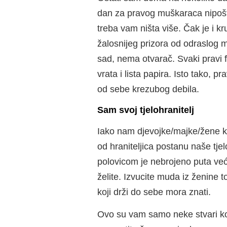
dan za pravog muškaraca nipošto
treba vam ništa više. Čak je i 
žalosnijeg prizora od odraslog m
sad, nema otvarač. Svaki pravi fr
vrata i lista papira. Isto tako, p
od sebe krezubog debila.
Sam svoj tjelohranitelj
Iako nam djevojke/majke/žene ku
od hraniteljica postanu naše tje
polovicom je nebrojeno puta veće
želite. Izvucite muda iz ženine to
koji drži do sebe mora znati.
Ovo su vam samo neke stvari koj