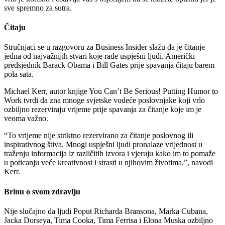
sve spremno za sutra.
Čitaju
Stručnjaci se u razgovoru za Business Insider slažu da je čitanje
jedna od najvažnijih stvari koje rade uspješni ljudi. Američki
predsjednik Barack Obama i Bill Gates prije spavanja čitaju barem
pola sata.
Michael Kerr, autor knjige You Can’t Be Serious! Putting Humor to
Work tvrdi da zna mnoge svjetske vodeće poslovnjake koji vrlo
ozbiljno rezerviraju vrijeme prije spavanja za čitanje koje im je
veoma važno.
“To vrijeme nije striktno rezervirano za čitanje poslovnog ili
inspirativnog štiva. Mnogi uspješni ljudi pronalaze vrijednost u
traženju informacija iz različitih izvora i vjeruju kako im to pomaže
u poticanju veće kreativnost i strasti u njihovim životima.”, navodi
Kerr.
Brinu o svom zdravlju
Nije slučajno da ljudi Poput Richarda Bransona, Marka Cubana,
Jacka Dorseya, Tima Cooka, Tima Ferrisa i Elona Muska ozbiljno