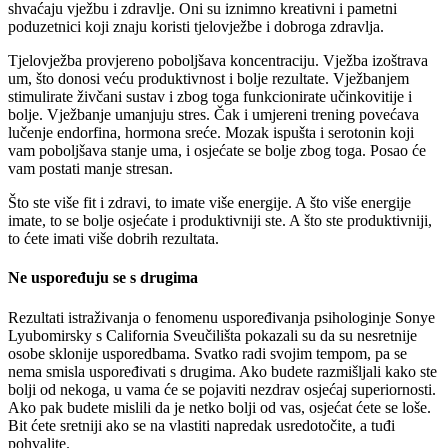
shvaćaju vježbu i zdravlje. Oni su iznimno kreativni i pametni
poduzetnici koji znaju koristi tjelovježbe i dobroga zdravlja.
Tjelovježba provjereno poboljšava koncentraciju. Vježba izoštrava
um, što donosi veću produktivnost i bolje rezultate. Vježbanjem
stimulirate živčani sustav i zbog toga funkcionirate učinkovitije i
bolje. Vježbanje umanjuju stres. Čak i umjereni trening povećava
lučenje endorfina, hormona sreće. Mozak ispušta i serotonin koji
vam poboljšava stanje uma, i osjećate se bolje zbog toga. Posao će
vam postati manje stresan.
Što ste više fit i zdravi, to imate više energije. A što više energije
imate, to se bolje osjećate i produktivniji ste. A što ste produktivniji,
to ćete imati više dobrih rezultata.
Ne uspoređuju se s drugima
Rezultati istraživanja o fenomenu uspoređivanja psihologinje Sonye
Lyubomirsky s California Sveučilišta pokazali su da su nesretnije
osobe sklonije usporedbama. Svatko radi svojim tempom, pa se
nema smisla uspoređivati s drugima. Ako budete razmišljali kako ste
bolji od nekoga, u vama će se pojaviti nezdrav osjećaj superiornosti.
Ako pak budete mislili da je netko bolji od vas, osjećat ćete se loše.
Bit ćete sretniji ako se na vlastiti napredak usredotočite, a tuđi
pohvalite.