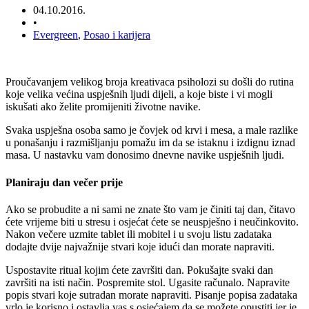
04.10.2016.
•
Evergreen
,
Posao i karijera
Proučavanjem velikog broja kreativaca psiholozi su došli do rutina
koje velika većina uspješnih ljudi dijeli, a koje biste i vi mogli
iskušati ako želite promijeniti životne navike.
Svaka uspješna osoba samo je čovjek od krvi i mesa, a male razlike
u ponašanju i razmišljanju pomažu im da se istaknu i izdignu iznad
masa. U nastavku vam donosimo dnevne navike uspješnih ljudi.
Planiraju dan večer prije
Ako se probudite a ni sami ne znate što vam je činiti taj dan, čitavo
ćete vrijeme biti u stresu i osjećat ćete se neuspješno i neučinkovito.
Nakon večere uzmite tablet ili mobitel i u svoju listu zadataka
dodajte dvije najvažnije stvari koje idući dan morate napraviti.
Uspostavite ritual kojim ćete završiti dan. Pokušajte svaki dan
završiti na isti način. Pospremite stol. Ugasite računalo. Napravite
popis stvari koje sutradan morate napraviti. Pisanje popisa zadataka
vrlo je korisno i ostavlja vas s osjećajem da se možete opustiti jer je