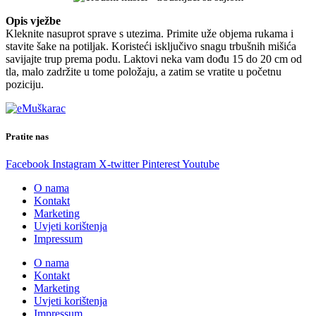
Opis vježbe
Kleknite nasuprot sprave s utezima. Primite uže objema rukama i
stavite šake na potiljak. Koristeći isključivo snagu trbušnih mišića
savijajte trup prema podu. Laktovi neka vam dođu 15 do 20 cm od
tla, malo zadržite u tome položaju, a zatim se vratite u početnu
poziciju.
Pratite nas
Facebook
Instagram
X-twitter
Pinterest
Youtube
O nama
Kontakt
Marketing
Uvjeti korištenja
Impressum
O nama
Kontakt
Marketing
Uvjeti korištenja
Impressum