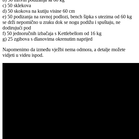
c) 50 sklekova
d) 50 skokova na kutiju visine 60 cm
e) 50 podizanja na ravnoj podlozi, bench šipka s utezima od 60 kg
se drži nepomično u zraku dok se nogu podižu i spuštaju, ne
dodirujući pod
f) 50 jednoručnih izbačaja s Kettlebellom od 16 kg
g) 25 zgibova s dlanovima okrenutim naprijed
Napomenimo da između vježbi nema odmora, a detalje možete
vidjeti u videu ispod.