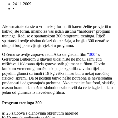
24.11.2009.
•
Ako smatrate da ste u vrhunskoj formi, ili barem želite provjeriti u
kakvoj ste formi, imamo za vas jedan uistinu “hardcore” program
treninga. Radi se o spartanskom 300 programu treninga. Riječ
spartanski ovdje uistinu dolazi do izražaja, a brojka 300 označava
ukupni broj ponavljanja vježbi u programu.
O čemu se ovdje zapravo radi. Ako ste gledali film “
300
” s
Gerardom Butlerom u glavnoj ulozi niste ne mogli zamijetiti
mišićava i isklesana tijela gotovo svih glumaca u filmu. U vrlo
kratkom vremenu glumačka ekipa je izgradila zavidna tijela, a
pojedini glumci su imali i 18 kg viška i nisu bili u nekoj naročitoj
fizičkoj spremi. Da bi postigli takvo nešto potrebna je nevjerojatna
predanosti i odgovarajuća prehrana. Ako tamanite fast food, slatkiše,
masnu hranu i sl. možete slobodno zaboraviti da će te izgledati kao
jedan od glumaca iz navedenog filma.
Program treninga 300
a) 25 zgibova s dlanovima okrenutim naprijed
b) 50 mrtvih podizanja sa 60 kg