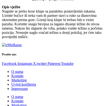
Opis vježbe
Nagnite se preko kose klupe sa paralelno postavljenim rukama.
Uzmite bućice ili neka vam ih partner stavi u ruke sa dlanovima
okrenutim prema gore. Gornji kraj klupe bi trebao biti u visini
pazuha. Koristite snagu bicepsa za lagano dizanje težine do nivoa
ramena. Nakon što stignete do vrha, polako vratite težinu u početnu
poziciju. Nemojte naglo vraćati težinu u donji položaj, jer ćete tako
povrijediti mišiće.
Pratite nas
Facebook
Instagram
X-twitter
Pinterest
Youtube
O nama
Kontakt
Marketing
Uvjeti korištenja
Impressum
O nama
Kontakt
Marketing