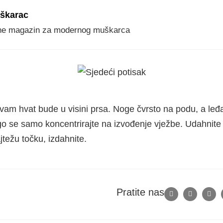
škarac
ne magazin za modernog muškarca
 vam hvat bude u visini prsa. Noge čvrsto na podu, a le
go se samo koncentrirajte na izvođenje vježbe. Udahnite 
težu točku, izdahnite.
Pratite nas