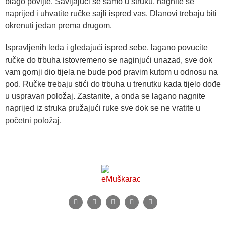
blago povijte. Savijajući se samo u struku, nagnite se
naprijed i uhvatite ručke sajli ispred vas. Dlanovi trebaju biti
okrenuti jedan prema drugom.
Ispravljenih leđa i gledajući ispred sebe, lagano povucite
ručke do trbuha istovremeno se naginjući unazad, sve dok
vam gornji dio tijela ne bude pod pravim kutom u odnosu na
pod. Ručke trebaju stići do trbuha u trenutku kada tijelo dođe
u uspravan položaj. Zastanite, a onda se lagano nagnite
naprijed iz struka pružajući ruke sve dok se ne vratite u
početni položaj.