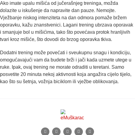
Ako imate upalu mišića od jučerašnjeg treninga, možda
dolazite u iskušenje da napravite dan pauze. Nemojte.
Vježbanje niskog intenziteta na dan odmora pomaže bržem
oporavku, kažu znanstvenici. Lagani trening ubrzava oporavak
i smanjuje bol u mišićima, tako što povećava protok hranljivih
tvari kroz mišiće, što dovodi do brzog oporavka tkiva.
Dodatni trening može povećati i sveukupnu snagu i kondiciju,
omogućavajući vam da budete brži i jači kada uzmete utege u
ruke. Ipak, ovaj trening ne morate odraditi u teretani. Samo
posvetite 20 minuta nekoj aktivnosti koja angažira cijelo tijelo,
kao što su šetnja, vožnja biciklom ili vježbe oblikovanja.