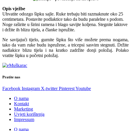
Opis vježbe
Uhvatite odozgo šipku sajle. Ruke trebaju biti razmaknute oko 25
centimetara. Postavite podlaktice tako da budu paralelne s podom.
Noge raširite u širini ramena i blago savijte koljena. Stegnite laktove
i držite ih blizu tijela, a članke ispružite.
Ne savijajući tijelo, gurnite šipku što više možete prema nogama,
tako da vam ruke budu ispružene, a tricepsi sasvim stegnuti. Držite
nadlakice blizu tijela i na kratko zadržite donji položaj. Polako
vratite šipku u početni položaj.
Pratite nas
Facebook
Instagram
X-twitter
Pinterest
Youtube
O nama
Kontakt
Marketing
Uvjeti korištenja
Impressum
O nama