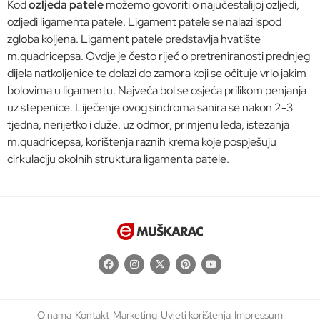
Kod
ozljeda patele
možemo govoriti o najučestalijoj ozljedi,
ozljedi ligamenta patele. Ligament patele se nalazi ispod
zgloba koljena. Ligament patele predstavlja hvatište
m.quadricepsa. Ovdje je često riječ o pretreniranosti prednjeg
dijela natkoljenice te dolazi do zamora koji se očituje vrlo jakim
bolovima u ligamentu. Najveća bol se osjeća prilikom penjanja
uz stepenice. Liječenje ovog sindroma sanira se nakon 2-3
tjedna, nerijetko i duže, uz odmor, primjenu leda, istezanja
m.quadricepsa, korištenja raznih krema koje pospješuju
cirkulaciju okolnih struktura ligamenta patele.
O nama
Kontakt
Marketing
Uvjeti korištenja
Impressum