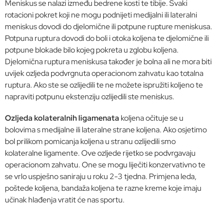
Meniskus se nalazi između bedrene kosti te tibije. Svaki
rotacioni pokret koji ne mogu podnijeti medijalni ili lateralni
meniskus dovodi do djelomične ili potpune rupture meniskusa.
Potpuna ruptura dovodi do boli i otoka koljena te djelomične ili
potpune blokade bilo kojeg pokreta u zglobu koljena.
Djelomična ruptura meniskusa također je bolna ali ne mora biti
uvijek ozljeda podvrgnuta operacionom zahvatu kao totalna
ruptura. Ako ste se ozlijedili te ne možete ispružiti koljeno te
napraviti potpunu ekstenziju ozlijedili ste meniskus.
Ozljeda kolateralnih ligamenata
koljena očituje se u
bolovima s medijalne ili lateralne strane koljena. Ako osjetimo
bol prilikom pomicanja koljena u stranu ozlijedili smo
kolateralne ligamente. Ove ozljede rijetko se podvrgavaju
operacionom zahvatu. One se mogu liječiti konzervativno te
se vrlo uspješno saniraju u roku 2-3 tjedna. Primjena leda,
poštede koljena, bandaža koljena te razne kreme koje imaju
učinak hlađenja vratit će nas sportu.