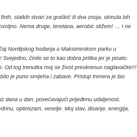
ih, slatkih stvari za graškić ili dva znoja, skinula bih
dovoljno. Nema druge, teretana, aerobic stižem! … I ne
Tečaj Nordijskog hodanja u Maksimirskom parku u
vejedno, činilo se to kao dobra prilika jer je pisalo:
m. Od tog trenutka moj se život preokrenuo naglavačke!!!
bilo je puno smijeha i zabave. Pristup trenera je bio
z dana u dan, povećavajući prijeđenu udaljenost.
rinu, optimizam, veselje. Moj stav, disanje, energija,