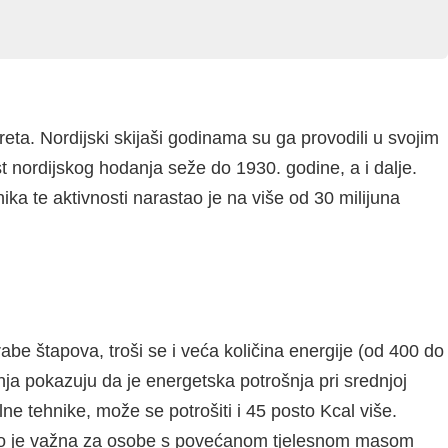
reta. Nordijski skijaši godinama su ga provodili u svojim
st nordijskog hodanja seže do 1930. godine, a i dalje.
ka te aktivnosti narastao je na više od 30 milijuna
rabe štapova, troši se i veća količina energije (od 400 do
nja pokazuju da je energetska potrošnja pri srednjoj
ne tehnike, može se potrošiti i 45 posto Kcal više.
obito je važna za osobe s povećanom tjelesnom masom