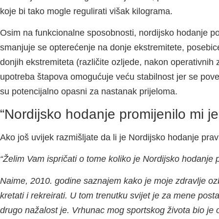
koje bi tako mogle regulirati višak kilograma.
Osim na funkcionalne sposobnosti, nordijsko hodanje poz
smanjuje se opterećenje na donje ekstremitete, posebice
donjih ekstremiteta (različite ozljede, nakon operativnih
upotreba štapova omogućuje veću stabilnost jer se pove
su potencijalno opasni za nastanak prijeloma.
“Nordijsko hodanje promijenilo mi je
Ako još uvijek razmišljate da li je Nordijsko hodanje pra
“Želim Vam ispričati o tome koliko je Nordijsko hodanje p
Naime, 2010. godine saznajem kako je moje zdravlje ozb
kretati i rekreirati. U tom trenutku svijet je za mene po
drugo nažalost je. Vrhunac mog sportskog života bio je 