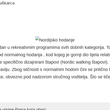
uškarca
odan u rekreativnim programima svih dobnih kategorija. To 
u od normalnog hodanja , kod kojeg je gornji dio tijela rel
 specifično dizajnirani štapovi (Nordic walking štapovi).
lju. Zbog sličnosti s normalnim hodom čini se prilično 
ke, obvezno pod nadzorom stručnog voditelja. Što se ti
 visine štapa koja glasi: