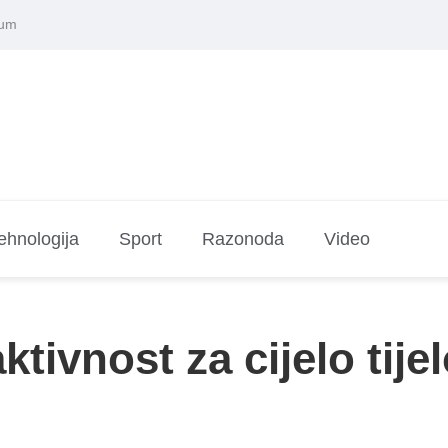
sum
ehnologija
Sport
Razonoda
Video
tivnost za cijelo tije