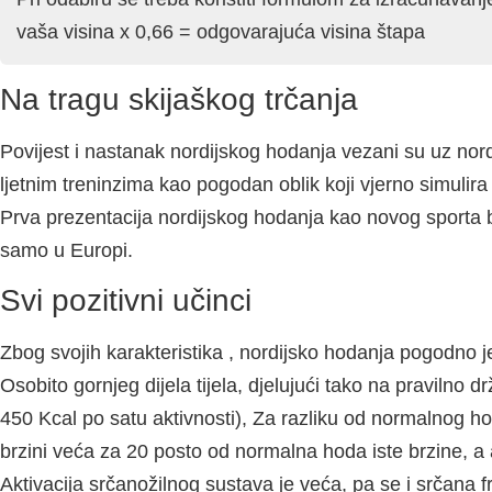
vaša visina x 0,66 = odgovarajuća visina štapa
Na tragu skijaškog trčanja
Povijest i nastanak nordijskog hodanja vezani su uz nordi
ljetnim treninzima kao pogodan oblik koji vjerno simulir
Prva prezentacija nordijskog hodanja kao novog sporta bi
samo u Europi.
Svi pozitivni učinci
Zbog svojih karakteristika , nordijsko hodanja pogodno je 
Osobito gornjeg dijela tijela, djelujući tako na pravilno 
450 Kcal po satu aktivnosti), Za razliku od normalnog ho
brzini veća za 20 posto od normalna hoda iste brzine, a 
Aktivacija srčanožilnog sustava je veća, pa se i srčan