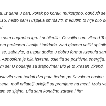
 Iz dana u dan, korak po korak, mukotrpno, odričući se fin
015. nešto sam i uspjela smršaviti, međutim to nije bilo 
u.
la sam nagradnu igru i pobijedila. Osvojila sam vikend 
vom profesora Hanija Haddada. Nad glavom veliki upitnik! S
e se, zabavite, a usput dođite u dobru formu! Krenula sa
mosfera je bila izvrsna, osjetila se pozitivna energija, 
 sam se! U hodanje sa štapovima! Bio je to krasan vikend.
stavila sam hodati dva puta tjedno po Savskom nasipu, i
, moji prijatelji uvidjeli su promjene na meni. Moju ved
sam se sjajno. Bila sam konačno zdrava i fit!”