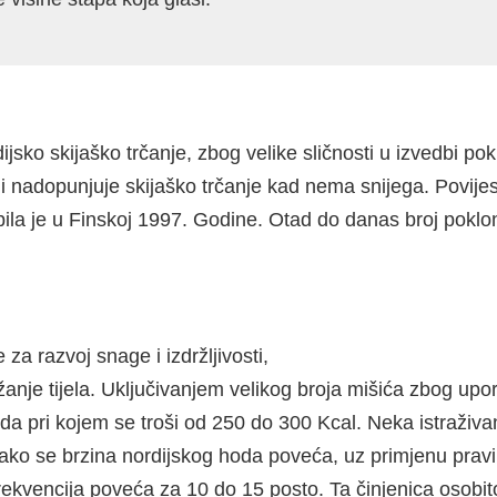
jsko skijaško trčanje, zbog velike sličnosti u izvedbi pok
a i nadopunjuje skijaško trčanje kad nema snijega. Povije
la je u Finskoj 1997. Godine. Otad do danas broj pokloni
za razvoj snage i izdržljivosti,
držanje tijela. Uključivanjem velikog broja mišića zbog upo
da pri kojem se troši od 250 do 300 Kcal. Neka istraživa
ako se brzina nordijskog hoda poveća, uz primjenu pravil
a frekvencija poveća za 10 do 15 posto. Ta činjenica os