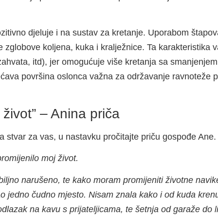
itivno djeluje i na sustav za kretanje. Uporabom štapov
 zglobove koljena, kuka i kralježnice. Ta karakteristik
 zahvata, itd), jer omogućuje više kretanja sa smanjenjem
ćava površina oslonca važna za održavanje ravnoteže pr
 život” – Anina priča
va stvar za vas, u nastavku pročitajte priču gospođe Ane.
romijenilo moj život.
iljno narušeno, te kako moram promijeniti životne navik
stao jedno čudno mjesto. Nisam znala kako i od kuda krenut
odlazak na kavu s prijateljicama, te šetnja od garaže do