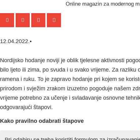
Online magazin za modernog m
12.04.2022.
•
Nordijsko hodanje noviji je oblik tjelesne aktivnosti pog
bilo ljeto ili zima, po svuda i u svako vrijeme. Za razlik
ramena i ruku. To je zapravo hodanje pri kojem se koriste
prirodom i svježim zrakom izuzetno pogoduje našem zdrav
vrijeme potrebno za učenje i svladavanje osnovne tehni
odgovarajući štapovi.
Kako pravilno odabrati štapove
Pri odabiru se treba koristiti formulom za izračunavanje