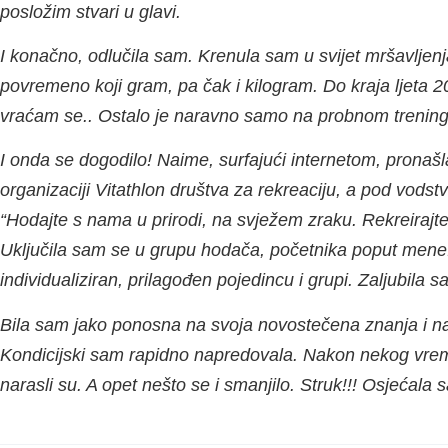
posložim stvari u glavi.
I konačno, odlučila sam. Krenula sam u svijet mršavljenja.
povremeno koji gram, pa čak i kilogram. Do kraja ljeta 2
vraćam se.. Ostalo je naravno samo na probnom trening
I onda se dogodilo! Naime, surfajući internetom, pronaš
organizaciji Vitathlon društva za rekreaciju, a pod vodst
“Hodajte s nama u prirodi, na svježem zraku. Rekreirajt
Uključila sam se u grupu hodača, početnika poput mene. At
individualiziran, prilagođen pojedincu i grupi. Zaljubila
Bila sam jako ponosna na svoja novostečena znanja i na
Kondicijski sam rapidno napredovala. Nakon nekog vremena
narasli su. A opet nešto se i smanjilo. Struk!!! Osjećala 