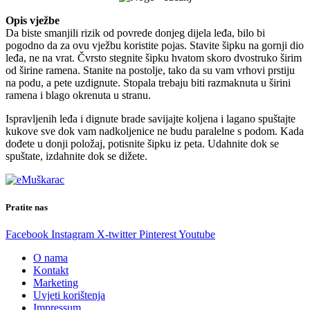
Opis vježbe
Da biste smanjili rizik od povrede donjeg dijela leđa, bilo bi
pogodno da za ovu vježbu koristite pojas. Stavite šipku na gornji dio
leđa, ne na vrat. Čvrsto stegnite šipku hvatom skoro dvostruko širim
od širine ramena. Stanite na postolje, tako da su vam vrhovi prstiju
na podu, a pete uzdignute. Stopala trebaju biti razmaknuta u širini
ramena i blago okrenuta u stranu.
Ispravljenih leđa i dignute brade savijajte koljena i lagano spuštajte
kukove sve dok vam nadkoljenice ne budu paralelne s podom. Kada
dođete u donji položaj, potisnite šipku iz peta. Udahnite dok se
spuštate, izdahnite dok se dižete.
Pratite nas
Facebook
Instagram
X-twitter
Pinterest
Youtube
O nama
Kontakt
Marketing
Uvjeti korištenja
Impressum