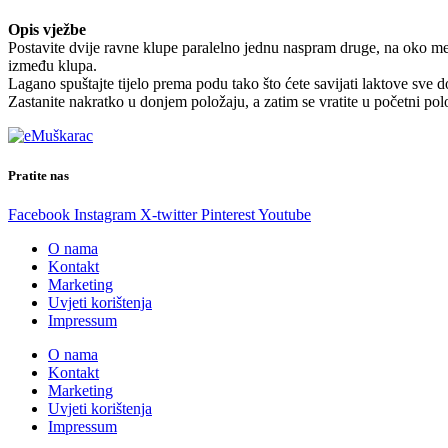
Opis vježbe
Postavite dvije ravne klupe paralelno jednu naspram druge, na oko meta
između klupa.
Lagano spuštajte tijelo prema podu tako što ćete savijati laktove sve 
Zastanite nakratko u donjem položaju, a zatim se vratite u početni polož
Pratite nas
Facebook
Instagram
X-twitter
Pinterest
Youtube
O nama
Kontakt
Marketing
Uvjeti korištenja
Impressum
O nama
Kontakt
Marketing
Uvjeti korištenja
Impressum