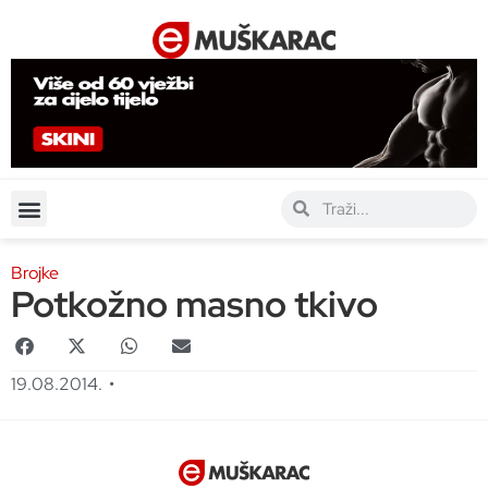
Brojke
Potkožno masno tkivo
19.08.2014.
•