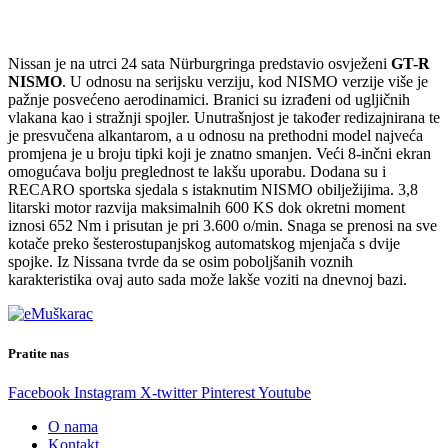
Nissan je na utrci 24 sata Nürburgringa predstavio osvježeni
GT-R
NISMO
. U odnosu na serijsku verziju, kod NISMO verzije više je
pažnje posvećeno aerodinamici. Branici su izrađeni od ugljičnih
vlakana kao i stražnji spojler. Unutrašnjost je također redizajnirana te
je presvučena alkantarom, a u odnosu na prethodni model najveća
promjena je u broju tipki koji je znatno smanjen. Veći 8-inčni ekran
omogućava bolju preglednost te lakšu uporabu. Dodana su i
RECARO sportska sjedala s istaknutim NISMO obilježijima. 3,8
litarski motor razvija maksimalnih 600 KS dok okretni moment
iznosi 652 Nm i prisutan je pri 3.600 o/min. Snaga se prenosi na sve
kotače preko šesterostupanjskog automatskog mjenjača s dvije
spojke. Iz Nissana tvrde da se osim poboljšanih voznih
karakteristika ovaj auto sada može lakše voziti na dnevnoj bazi.
Pratite nas
Facebook
Instagram
X-twitter
Pinterest
Youtube
O nama
Kontakt