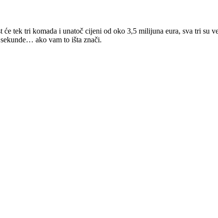
 tek tri komada i unatoč cijeni od oko 3,5 milijuna eura, sva tri su v
i sekunde… ako vam to išta znači.