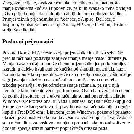
Zbog svoje cijene, ovakva računala nerijetko znaju imati nešto
manje kvalitetna kućišta i tipkovnice, pa bi ih svakako trebalo vidjeti
uživo prije kupnje, da se dobije realniji dojam o njihovoj kvaliteti.
Primjer takvih prijenosnika su Acer serije Aspire, Dell serije
Inspiron, Fujitsu Siemens serije Amilo, HP serije Pavilion, Toshiba
serije Satellite itd.
Poslovni prijenosnici
Poslovni korisnici će često svoje prijenosnike imati uza sebe, što
pred ta računala postavlja zahtjeve imanja manje mase i dimenzija.
Manja masa značajno podiže cijenu prijenosnika jer podrazumijeva
izgradnju daleko kvalitetnijeg kućišta od skupljih materijala, kao i
pomno biranje komponenti koje će dati dovoljnu snagu uz što manje
zagrijavanja s obzirom na skučeni prostor. Poslovna upotreba
također postavlja i uvjet određene snage računala, pa su u njih
ugrađene komponente većih performansi. Osim hardvera, dio cijene
će ponijeti i softver, jer u takva računala se mahom predinstaliraju
Windows XP Professional ili Vista Business, koji su nešto skuplji od
Home verzije istog sustava. U pravilu ovakva računala nije moguće
kupiti s FreeDOS-om i Linuxom jer su Windowsi poznato i priznato
okruženje za poslovne korisnike. Osim operativnog sustava, često će
se u računalima za poslovnu namjenu pronaći i sigurnosni softver te
dodatni specijalizirani hardver poput čitača otisaka prsta.