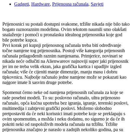
Gadgeti
,
Hardware
,
Prijenosna računala
,
Savjeti
Prijenosnici su postali dostupni svakome, tržište nikada nije bilo tako
bogato raznoraznim modelima. Ovim tekstom naumili smo olakšati
snalaženje i pomoći u pronalasku idealnog prijenosnika koje god
bile potrebe kupca.
Prvi korak pri kupnji prijenosnog računala treba biti određivanje
točne namjene tog prijenosnika. Postoji više kategorija prijenosnih
računala prilagođenih raznim namjenama. Primjerice, novinari se
nikada neće odlučiti na Alienwareov najnoviji super jaki prijenosnik
jer im ne treba velik ekran, jaka grafička kartica i upadljiv izgled
računala; više će cijeniti manje dimenzije, manju masu i dobru
tipkovnicu. Najbolje računalo jedne namjene može se pokazati kao
najgore imate li sasvim druge potrebe.
Spomenut ćemo neke od namjena prijenosnih računala za koje se
rade posebni modeli. To su: poslovno računalo, ultra prijenosno
računalo, opća kućna upotreba bez igranja, igranje, terenski poslovi,
multimedija i zahtjevni grafički poslovi. Možemo slobodno
pretpostaviti da će neki korisnici imati potrebe koje se preklapaju s
ovim spomenutim, a možda i neku dodatnu, no sigurno je da će ih
pokriti neki od raspoloživih modela računala na tržištu. Tržište
prijenosnika značajno je naraslo u zadnjih nekoliko godina, pa su