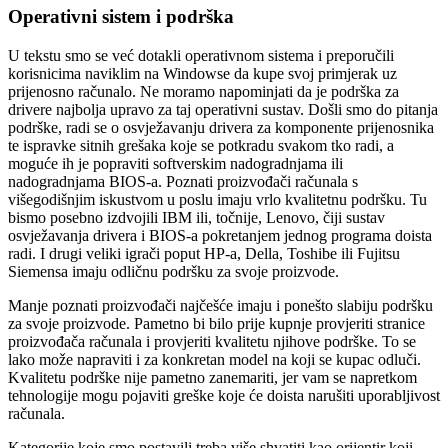
Operativni sistem i podrška
U tekstu smo se već dotakli operativnom sistema i preporučili
korisnicima naviklim na Windowse da kupe svoj primjerak uz
prijenosno računalo. Ne moramo napominjati da je podrška za
drivere najbolja upravo za taj operativni sustav. Došli smo do pitanja
podrške, radi se o osvježavanju drivera za komponente prijenosnika
te ispravke sitnih grešaka koje se potkradu svakom tko radi, a
moguće ih je popraviti softverskim nadogradnjama ili
nadogradnjama BIOS-a. Poznati proizvođači računala s
višegodišnjim iskustvom u poslu imaju vrlo kvalitetnu podršku. Tu
bismo posebno izdvojili IBM ili, točnije, Lenovo, čiji sustav
osvježavanja drivera i BIOS-a pokretanjem jednog programa doista
radi. I drugi veliki igrači poput HP-a, Della, Toshibe ili Fujitsu
Siemensa imaju odličnu podršku za svoje proizvode.
Manje poznati proizvođači najčešće imaju i ponešto slabiju podršku
za svoje proizvode. Pametno bi bilo prije kupnje provjeriti stranice
proizvođača računala i provjeriti kvalitetu njihove podrške. To se
lako može napraviti i za konkretan model na koji se kupac odluči.
Kvalitetu podrške nije pametno zanemariti, jer vam se napretkom
tehnologije mogu pojaviti greške koje će doista narušiti uporabljivost
računala.
Kategorije koje smo postavili treba više shvatiti kao orijentir koji