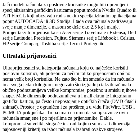
Jači modeli računala za poslovne korisnike mogu biti opremljeni
specijaliziranim grafičkim karticama poput modela Nvidia Quadro ili
ATI FireGL koji ubrzavaju rad s nekim specijaliziranim aplikacijama
poput AUTOCADA ili 3D Studija. I tada ova računala zadržavaju
svoje manje dimenzije, a masom se drže oko 2,5 kg i manje.
Primjer takvih prijenosnika su Acer serije Travelmate i Extensa, Dell
serije Latitude i Precision, Fujitsu Siemens serije Lifebook i Celsius,
HP serije Compaq, Toshiba serije Tecra i Portege itd.
Ultralaki prijenosnici
Ultraprijenosnici su kategorija računala koju će najčešće koristiti
poslovni korisnici, ali potrebu za nečim toliko prijenosnim obično
nema velik broj korisnika. Ne zato što bi im smetalo da im računalo
ima svega jedan kilogram, nego zato što izgradnja takvih računala
obično podrazumijeva velike kompromise, posebno u smislu njihove
snage. Male dimenzije podrazumijevaju i mali ekran te integriranu
grafičku karticu, pa često i nepostojanje optičkih čitača (DVD čitač i
snimač). Prostor je ograničen i za proširenja u vidu FireWire, USB i
PCMCIA priključaka. Treba imati na umu da su tipkovnice ovih
računala smanjene i po mjerilima za prijenosnike. Dakle,
kompromisi su veliki, stoga će tek oni kojima su masa i dimenzija
najosnovniji kriterij za izbor računala izabrati ovakve strojeve.