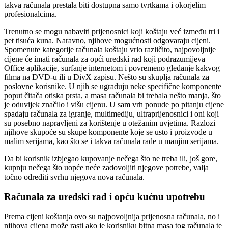
takva računala prestala biti dostupna samo tvrtkama i okorjelim
profesionalcima.
Trenutno se mogu nabaviti prijenosnici koji koštaju već između tri i
pet tisuća kuna. Naravno, njihove mogućnosti odgovaraju cijeni.
Spomenute kategorije računala koštaju vrlo različito, najpovoljnije
cijene će imati računala za opći uredski rad koji podrazumijeva
Office aplikacije, surfanje internetom i povremeno gledanje kakvog
filma na DVD-u ili u DivX zapisu. Nešto su skuplja računala za
poslovne korisnike. U njih se ugrađuju neke specifične komponente
poput čitača otiska prsta, a masa računala bi trebala nešto manja, što
je oduvijek značilo i višu cijenu. U sam vrh ponude po pitanju cijene
spadaju računala za igranje, multimediju, ultraprijenosnici i oni koji
su posebno napravljeni za korištenje u otežanim uvjetima. Razlozi
njihove skupoće su skupe komponente koje se usto i proizvode u
malim serijama, kao što se i takva računala rade u manjim serijama.
Da bi korisnik izbjegao kupovanje nečega što ne treba ili, još gore,
kupnju nečega što uopće neće zadovoljiti njegove potrebe, valja
točno odrediti svrhu njegova nova računala.
Računala za uredski rad i opću kućnu upotrebu
Prema cijeni koštanja ovo su najpovoljnija prijenosna računala, no i
njihova cijena može rasti ako je korisniku bitna masa tog računala te