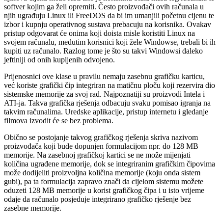
softver kojim ga želi opremiti. Često proizvođači ovih računala u
njih ugrađuju Linux ili FreeDOS da bi im umanjili početnu cijenu te
izbor i kupnju operativnog sustava prebacuju na korisnika. Ovakav
pristup odgovarat će onima koji doista misle koristiti Linux na
svojem računalu, međutim korisnici koji žele Windowse, trebali bi ih
kupiti uz računalo. Razlog tome je što su takvi Windowsi daleko
jeftiniji od onih kupljenih odvojeno.
Prijenosnici ove klase u pravilu nemaju zasebnu grafičku karticu,
već koriste grafički čip integriran na matičnu ploču koji rezervira dio
sistemske memorije za svoj rad. Najpoznatiji su proizvodi Intela i
ATI-ja. Takva grafička rješenja odbacuju svaku pomisao igranja na
takvim računalima. Uredske aplikacije, pristup internetu i gledanje
filmova izvodit će se bez problema.
Obično se postojanje takvog grafičkog rješenja skriva nazivom
proizvođača koji bude dopunjen formulacijom npr. do 128 MB
memorije. Na zasebnoj grafičkoj kartici se ne može mijenjati
količina ugrađene memorije, dok se integriranim grafičkim čipovima
može dodijeliti proizvoljna količina memorije (koju onda sistem
gubi), pa ta formulacija zapravo znači da cijelom sistemu možete
oduzeti 128 MB memorije u korist grafičkog čipa i u isto vrijeme
odaje da računalo posjeduje integrirano grafičko rješenje bez
zasebne memorije.