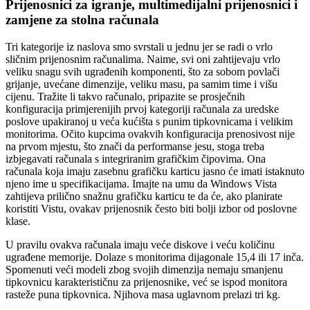
Prijenosnici za igranje, multimedijalni prijenosnici i
zamjene za stolna računala
Tri kategorije iz naslova smo svrstali u jednu jer se radi o vrlo
sličnim prijenosnim računalima. Naime, svi oni zahtijevaju vrlo
veliku snagu svih ugrađenih komponenti, što za sobom povlači
grijanje, uvećane dimenzije, veliku masu, pa samim time i višu
cijenu. Tražite li takvo računalo, pripazite se prosječnih
konfiguracija primjerenijih prvoj kategoriji računala za uredske
poslove upakiranoj u veća kućišta s punim tipkovnicama i velikim
monitorima. Očito kupcima ovakvih konfiguracija prenosivost nije
na prvom mjestu, što znači da performanse jesu, stoga treba
izbjegavati računala s integriranim grafičkim čipovima. Ona
računala koja imaju zasebnu grafičku karticu jasno će imati istaknuto
njeno ime u specifikacijama. Imajte na umu da Windows Vista
zahtijeva prilično snažnu grafičku karticu te da će, ako planirate
koristiti Vistu, ovakav prijenosnik često biti bolji izbor od poslovne
klase.
U pravilu ovakva računala imaju veće diskove i veću količinu
ugrađene memorije. Dolaze s monitorima dijagonale 15,4 ili 17 inča.
Spomenuti veći modeli zbog svojih dimenzija nemaju smanjenu
tipkovnicu karakterističnu za prijenosnike, već se ispod monitora
rasteže puna tipkovnica. Njihova masa uglavnom prelazi tri kg.