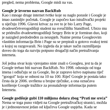
pregled, nema problema, Google misli na vas.
Google je izvorno nazvan BackRub
Kao i mnoge druge internet tvrtke koje su naglo porasle i Google je
imao zanimljiv početak. Google je započeo kao istraživački projekt
u siječnju 1996. Glavni krivac za sve to je bio Larry Page,
dvadesetčetverogodišnji student na sveučilištu Standford. Ubrzo mu
se pridružio dvadesettrogodišnji Sergey Brin te je formiran duo, koji
je naizgled predodređen za neuspjeh. Naime prema Googleovim
vlastitim informacija Brin i Page su se prepirali u gotovo svakoj temi
o kojoj su razgovarali. No izgleda da je takav način razmišljanja
doveo do toga da razviju potpuno drugačiji način pretraživanja
interneta.
Još jedna stvar koju vjerojatno niste znali o Googleu, jest ta da je
Google trebao biti nazvan BackRub. No 1998. odustaju od toga
imena i odlučuju se za Google, što je zapravo krivo napisana riječ
“googol” koja se odnosi na 10 na 100. Riječ Google je postala tako
česta da je 2006. uvrštena u brojne rječnike, a ona označava
korištenje Google tražilice za pronalaženje informacija putem
Interneta.
Google godišnje gubi 110 milijuna dolara zbog “Prati me sreća”
Nema se toga puno vidjeti na Google pretraživačkoj stranici, možda
je i jednostavnost jedan od ključeva Google uspjeha. Kada se