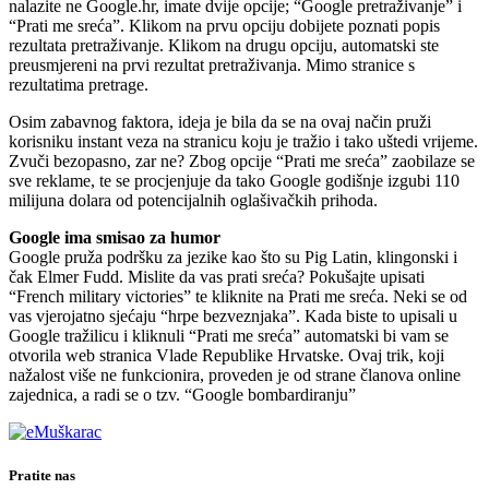
nalazite ne Google.hr, imate dvije opcije; “Google pretraživanje” i
“Prati me sreća”. Klikom na prvu opciju dobijete poznati popis
rezultata pretraživanje. Klikom na drugu opciju, automatski ste
preusmjereni na prvi rezultat pretraživanja. Mimo stranice s
rezultatima pretrage.
Osim zabavnog faktora, ideja je bila da se na ovaj način pruži
korisniku instant veza na stranicu koju je tražio i tako uštedi vrijeme.
Zvuči bezopasno, zar ne? Zbog opcije “Prati me sreća” zaobilaze se
sve reklame, te se procjenjuje da tako Google godišnje izgubi 110
milijuna dolara od potencijalnih oglašivačkih prihoda.
Google ima smisao za humor
Google pruža podršku za jezike kao što su Pig Latin, klingonski i
čak Elmer Fudd. Mislite da vas prati sreća? Pokušajte upisati
“French military victories” te kliknite na Prati me sreća. Neki se od
vas vjerojatno sjećaju “hrpe bezveznjaka”. Kada biste to upisali u
Google tražilicu i kliknuli “Prati me sreća” automatski bi vam se
otvorila web stranica Vlade Republike Hrvatske. Ovaj trik, koji
nažalost više ne funkcionira, proveden je od strane članova online
zajednica, a radi se o tzv. “Google bombardiranju”
Pratite nas