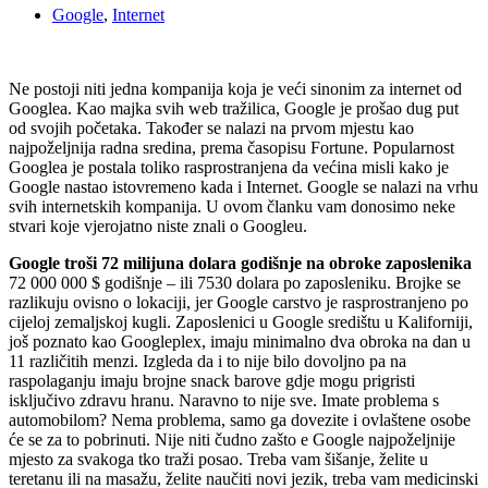
Google
,
Internet
Ne postoji niti jedna kompanija koja je veći sinonim za internet od
Googlea. Kao majka svih web tražilica, Google je prošao dug put
od svojih početaka. Također se nalazi na prvom mjestu kao
najpoželjnija radna sredina, prema časopisu Fortune. Popularnost
Googlea je postala toliko rasprostranjena da većina misli kako je
Google nastao istovremeno kada i Internet. Google se nalazi na vrhu
svih internetskih kompanija. U ovom članku vam donosimo neke
stvari koje vjerojatno niste znali o Googleu.
Google troši 72 milijuna dolara godišnje na obroke zaposlenika
72 000 000 $ godišnje – ili 7530 dolara po zaposleniku. Brojke se
razlikuju ovisno o lokaciji, jer Google carstvo je rasprostranjeno po
cijeloj zemaljskoj kugli. Zaposlenici u Google središtu u Kaliforniji,
još poznato kao Googleplex, imaju minimalno dva obroka na dan u
11 različitih menzi. Izgleda da i to nije bilo dovoljno pa na
raspolaganju imaju brojne snack barove gdje mogu prigristi
isključivo zdravu hranu. Naravno to nije sve. Imate problema s
automobilom? Nema problema, samo ga dovezite i ovlaštene osobe
će se za to pobrinuti. Nije niti čudno zašto e Google najpoželjnije
mjesto za svakoga tko traži posao. Treba vam šišanje, želite u
teretanu ili na masažu, želite naučiti novi jezik, treba vam medicinski