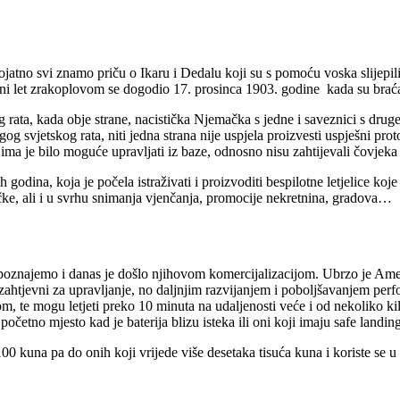
jatno svi znamo priču o Ikaru i Dedalu koji su s pomoću voska slijepili p
irani let zrakoplovom se dogodio 17. prosinca 1903. godine kada su brać
rata, kada obje strane, nacistička Njemačka s jedne i saveznici s druge, n
g svjetskog rata, niti jedna strana nije uspjela proizvesti uspješni prot
jima je bilo moguće upravljati iz baze, odnosno nisu zahtijevali čovjeka 
dina, koja je počela istraživati i proizvoditi bespilotne letjelice koje 
ačke, ali i u svrhu snimanja vjenčanja, promocije nekretnina, gradova…
oznajemo i danas je došlo njihovom komercijalizacijom. Ubrzo je Ameri
o zahtjevni za upravljanje, no daljnjim razvijanjem i poboljšavanjem perf
, te mogu letjeti preko 10 minuta na udaljenosti veće i od nekoliko ki
četno mjesto kad je baterija blizu isteka ili oni koji imaju safe landing
0 kuna pa do onih koji vrijede više desetaka tisuća kuna i koriste se u 