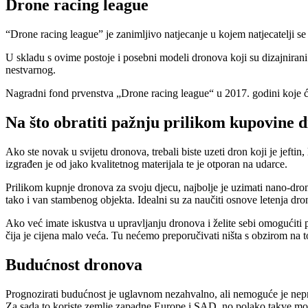
Drone racing league
“Drone racing league” je zanimljivo natjecanje u kojem natjecatelji se
U skladu s ovime postoje i posebni modeli dronova koji su dizajnirani 
nestvarnog.
Nagradni fond prvenstva „Drone racing league“ u 2017. godini koje će 
Na što obratiti pažnju prilikom kupovine 
Ako ste novak u svijetu dronova, trebali biste uzeti dron koji je jef
izgrađen je od jako kvalitetnog materijala te je otporan na udarce.
Prilikom kupnje dronova za svoju djecu, najbolje je uzimati nano-dron
tako i van stambenog objekta. Idealni su za naučiti osnove letenja dr
Ako već imate iskustva u upravljanju dronova i želite sebi omogućiti
čija je cijena malo veća. Tu nećemo preporučivati ništa s obzirom na to
Budućnost dronova
Prognozirati budućnost je uglavnom nezahvalno, ali nemoguće je nepri
Za sada to koriste zemlje zapadne Europe i SAD, no polako takve mog