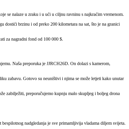
koje se nalaze u zraku i u ući u ciljnu ravninu s najkraćim vremenom.
 dostići brzinu i od preko 200 kilometara na sat, što je na granici
cati za nagradni fond od 100 000 $.
te na njemu. Naša preporuka je JJRCH26D. On dolazi s kamerom,
iku zabavu. Gotovo su neuništivi i njima se može letjeti kako unutar
ože zabilježiti, preporučujemo kupnju malo skupljeg i boljeg drona
bespilotnog nadgledanja je sve primamljivija vladama diljem svijeta.