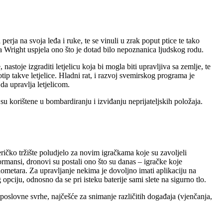
erja na svoja leđa i ruke, te se vinuli u zrak poput ptice te tako
a Wright uspjela ono što je dotad bilo nepoznanica ljudskog rodu.
astoje izgraditi letjelicu koja bi mogla biti upravljiva sa zemlje, te
otip takve letjelice. Hladni rat, i razvoj svemirskog programa je
da upravlja letjelicom.
su korištene u bombardiranju i izviđanju neprijateljskih položaja.
čko tržište poludjelo za novim igračkama koje su zavoljeli
ormansi, dronovi su postali ono što su danas – igračke koje
lometara. Za upravljanje nekima je dovoljno imati aplikaciju na
 opciju, odnosno da se pri isteku baterije sami slete na sigurno tlo.
poslovne svrhe, najčešće za snimanje različitih događaja (vjenčanja,