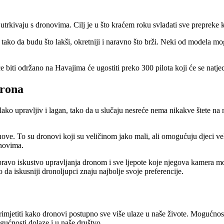
 utrkivaju s dronovima. Cilj je u što kraćem roku svladati sve prepreke 
tako da budu što lakši, okretniji i naravno što brži. Neki od modela mogu
biti održano na Havajima će ugostiti preko 300 pilota koji će se natje
drona
tin, lako upravljiv i lagan, tako da u slučaju nesreće nema nikakve šte
ove. To su dronovi koji su veličinom jako mali, ali omogućuju djeci vel
onovima.
 pravo iskustvo upravljanja dronom i sve ljepote koje njegova kamera m
 da iskusniji dronoljupci znaju najbolje svoje preferencije.
mjetiti kako dronovi postupno sve više ulaze u naše živote. Mogućnost 
ućnosti dolaze i u naše društvo.