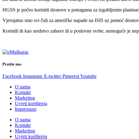
HGSS je počeo koristiti dronove u potragama za izgubljenim planinari
Vjerojatno smo svi čuli za američke napade na ISIS uz pomoć dronova
Koristili ih kao sredstvo zabave ili u poslovne svrhe, nemoguće je nep
Pratite nas
Facebook
Instagram
X-twitter
Pinterest
Youtube
O nama
Kontakt
Marketing
Uvjeti korištenja
Impressum
O nama
Kontakt
Marketing
Uvjeti korištenja