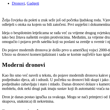
Dronovi
,
Gadgeti
Želja čovjeka da poleti u zrak seže još od početka ljudskog roda. Vjero
odletjeli s otoka na kojem su bili zatočeni. Prvi uspješni i dokument
Ideja o bespilotnim letjelicama se rađa već za vrijeme drugog svjetskog 
tako bez žrtava naštetiti svojim protivnicima. Međutim, za vrijeme drugo
omogućio i pojavu prvih satelita koji su poslani sa zemlje u svemir i n
Do pojave modernih dronova je došlo prvo u američkoj vojsci 2000-tih go
Ubrzo su dronovi komercijalizirani i sada se koriste najčešće kao igr
Moderni dronovi
Kao što smo već naveli u tekstu, do pojave modernih dronova kakve p
podjednako djeca, ali i odrasli. U početku su dronovi bili skupi i jak
podjednako zabavljaju i staro i mlado. Danas dronovi dolaze s kamerom
mobitelu, dok neki drugi pak imaju sustav koji ih automatski vraća na po
Dron je danas postao igračka za svakoga. Mogu se naći primjerci od 10
skupova, utakmica) ili nekretnina.