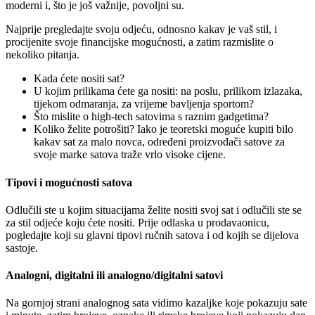
moderni i, što je još važnije, povoljni su.
Najprije pregledajte svoju odjeću, odnosno kakav je vaš stil, i
procijenite svoje financijske mogućnosti, a zatim razmislite o
nekoliko pitanja.
Kada ćete nositi sat?
U kojim prilikama ćete ga nositi: na poslu, prilikom izlazaka,
tijekom odmaranja, za vrijeme bavljenja sportom?
Što mislite o high-tech satovima s raznim gadgetima?
Koliko želite potrošiti? Iako je teoretski moguće kupiti bilo
kakav sat za malo novca, određeni proizvođači satove za
svoje marke satova traže vrlo visoke cijene.
Tipovi i mogućnosti satova
Odlučili ste u kojim situacijama želite nositi svoj sat i odlučili ste se
za stil odjeće koju ćete nositi. Prije odlaska u prodavaonicu,
pogledajte koji su glavni tipovi ručnih satova i od kojih se dijelova
sastoje.
Analogni, digitalni ili analogno/digitalni satovi
Na gornjoj strani analognog sata vidimo kazaljke koje pokazuju sate