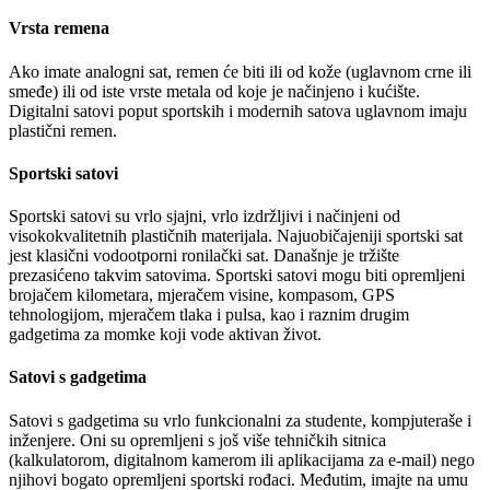
Vrsta remena
Ako imate analogni sat, remen će biti ili od kože (uglavnom crne ili
smeđe) ili od iste vrste metala od koje je načinjeno i kućište.
Digitalni satovi poput sportskih i modernih satova uglavnom imaju
plastični remen.
Sportski satovi
Sportski satovi su vrlo sjajni, vrlo izdržljivi i načinjeni od
visokokvalitetnih plastičnih materijala. Najuobičajeniji sportski sat
jest klasični vodootporni ronilački sat. Današnje je tržište
prezasićeno takvim satovima. Sportski satovi mogu biti opremljeni
brojačem kilometara, mjeračem visine, kompasom, GPS
tehnologijom, mjeračem tlaka i pulsa, kao i raznim drugim
gadgetima za momke koji vode aktivan život.
Satovi s gadgetima
Satovi s gadgetima su vrlo funkcionalni za studente, kompjuteraše i
inženjere. Oni su opremljeni s još više tehničkih sitnica
(kalkulatorom, digitalnom kamerom ili aplikacijama za e-mail) nego
njihovi bogato opremljeni sportski rođaci. Međutim, imajte na umu