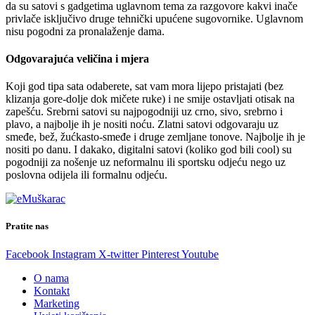
da su satovi s gadgetima uglavnom tema za razgovore kakvi inače
privlače isključivo druge tehnički upućene sugovornike. Uglavnom
nisu pogodni za pronalaženje dama.
Odgovarajuća veličina i mjera
Koji god tipa sata odaberete, sat vam mora lijepo pristajati (bez
klizanja gore-dolje dok mičete ruke) i ne smije ostavljati otisak na
zapešću. Srebrni satovi su najpogodniji uz crno, sivo, srebrno i
plavo, a najbolje ih je nositi noću. Zlatni satovi odgovaraju uz
smeđe, bež, žućkasto-smeđe i druge zemljane tonove. Najbolje ih je
nositi po danu. I dakako, digitalni satovi (koliko god bili cool) su
pogodniji za nošenje uz neformalnu ili sportsku odjeću nego uz
poslovna odijela ili formalnu odjeću.
Pratite nas
Facebook
Instagram
X-twitter
Pinterest
Youtube
O nama
Kontakt
Marketing