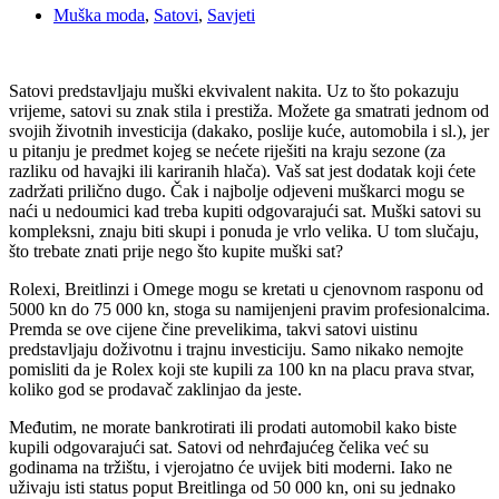
Muška moda
,
Satovi
,
Savjeti
Satovi predstavljaju muški ekvivalent nakita. Uz to što pokazuju
vrijeme, satovi su znak stila i prestiža. Možete ga smatrati jednom od
svojih životnih investicija (dakako, poslije kuće, automobila i sl.), jer
u pitanju je predmet kojeg se nećete riješiti na kraju sezone (za
razliku od havajki ili kariranih hlača). Vaš sat jest dodatak koji ćete
zadržati prilično dugo. Čak i najbolje odjeveni muškarci mogu se
naći u nedoumici kad treba kupiti odgovarajući sat. Muški satovi su
kompleksni, znaju biti skupi i ponuda je vrlo velika. U tom slučaju,
što trebate znati prije nego što kupite muški sat?
Rolexi, Breitlinzi i Omege mogu se kretati u cjenovnom rasponu od
5000 kn do 75 000 kn, stoga su namijenjeni pravim profesionalcima.
Premda se ove cijene čine prevelikima, takvi satovi uistinu
predstavljaju doživotnu i trajnu investiciju. Samo nikako nemojte
pomisliti da je Rolex koji ste kupili za 100 kn na placu prava stvar,
koliko god se prodavač zaklinjao da jeste.
Međutim, ne morate bankrotirati ili prodati automobil kako biste
kupili odgovarajući sat. Satovi od nehrđajućeg čelika već su
godinama na tržištu, i vjerojatno će uvijek biti moderni. Iako ne
uživaju isti status poput Breitlinga od 50 000 kn, oni su jednako