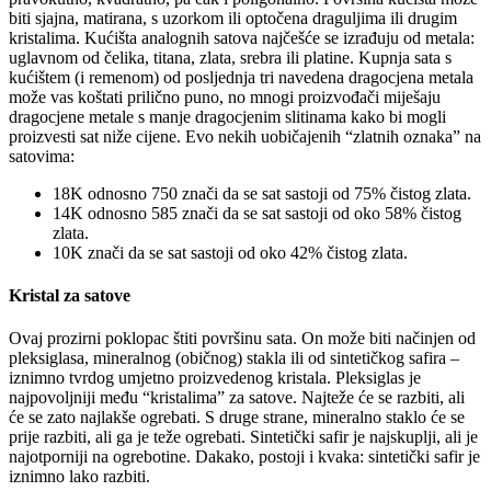
biti sjajna, matirana, s uzorkom ili optočena draguljima ili drugim
kristalima. Kućišta analognih satova najčešće se izrađuju od metala:
uglavnom od čelika, titana, zlata, srebra ili platine. Kupnja sata s
kućištem (i remenom) od posljednja tri navedena dragocjena metala
može vas koštati prilično puno, no mnogi proizvođači miješaju
dragocjene metale s manje dragocjenim slitinama kako bi mogli
proizvesti sat niže cijene. Evo nekih uobičajenih “zlatnih oznaka” na
satovima:
18K odnosno 750 znači da se sat sastoji od 75% čistog zlata.
14K odnosno 585 znači da se sat sastoji od oko 58% čistog
zlata.
10K znači da se sat sastoji od oko 42% čistog zlata.
Kristal za satove
Ovaj prozirni poklopac štiti površinu sata. On može biti načinjen od
pleksiglasa, mineralnog (običnog) stakla ili od sintetičkog safira –
iznimno tvrdog umjetno proizvedenog kristala. Pleksiglas je
najpovoljniji među “kristalima” za satove. Najteže će se razbiti, ali
će se zato najlakše ogrebati. S druge strane, mineralno staklo će se
prije razbiti, ali ga je teže ogrebati. Sintetički safir je najskuplji, ali je
najotporniji na ogrebotine. Dakako, postoji i kvaka: sintetički safir je
iznimno lako razbiti.