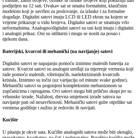
i minute, zatim brojeve, oznake ili rimske brojeve koji pokazuju dan
podijeljen na 12 sati. Ovakav sat se smatra formalnim, klasičnim
modelom koji je savršen za poslovanje, za izlaske i za formalne
događaje. Digitalni satovi imaju LCD ili LED ekran na kojem se
vrijeme prikazuje u vidu brojeva. Digitalni satovi se smatraju vrlo
neformalnima. Analogno/digitalni satovi su oni koji imaju i digitalni
i analogni prikaz. Oni su utilitarni i mogu se nositi na posao i
tijekom dana.
Baterijski, kvarcni ili mehanički (na navijanje) satovi
Digitalni satovi se napajanju pomoću iznimno malenih baterija za
satove. Kvarcni satovi su analogni uređaji za mjerenje vremena koji
rade pomoću malenih, vibrirajućih, naelektriziranih kvarcnih
kristala. Iznimno su točni (uz varijaciju od minute svake godine).
Mehanički satovi su pogonjeni kompleksnim mehanizmom sa
zupčanicima i oprugama. Ovi satovi mogu biti prilično skupi jer su
vrhunske izrade. Nažalost, drevna umjetnost izrade satova na
navijanje pati od nesavršenosti. Mehanički satovi gube otprilike sat
vremena godišnje i nužno je redovito ih navijati.
Kućište
U pitanju je okvir sata. Kućište analognih satova može biti okruglo,
pravokutno, kvadratno, pa čak i poligonalno. Površina kućišta može