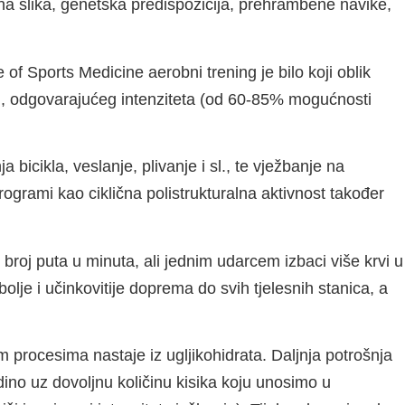
na slika, genetska predispozicija, prehrambene navike,
of Sports Medicine aerobni trening je bilo koji oblik
uta), odgovarajućeg intenziteta (od 60-85% mogućnosti
a bicikla, veslanje, plivanje i sl., te vježbanje na
programi kao ciklična polistrukturalna aktivnost također
 broj puta u minuta, ali jednim udarcem izbaci više krvi u
bolje i učinkovitije doprema do svih tjelesnih stanica, a
im procesima nastaje iz ugljikohidrata. Daljnja potrošnja
dino uz dovoljnu količinu kisika koju unosimo u