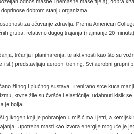
(poželjan odnos masne i nemasne mase tijela), dobra krv
ji doprinose dobrom stanju organizma.
sposobnosti za očuvanje zdravlja. Prema American College 
mišićnih grupa, relativno dugog trajanja (najmanje 20 min
danja, trčanja i planinarenja, te aktivnosti kao što su vožnj
e i sl.) predstavljaju aerobni trening. Svi aerobni grupni 
srčano žilnog i plućnog sustava. Trenirano srce kuca manji
zmu, krvne žile su čvršće i elastičnije, udahnuti kisik se 
a je bolja.
i glikogen koji je pohranjen u mišićima i jetri, a kemijsk
 trajanja. Upotreba masti kao izvora energije moguće je je