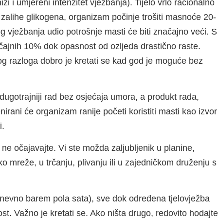
i i umjereni intenzitet vježbanja). Tijelo vrlo racionalno
o zalihe glikogena, organizam počinje trošiti masnoće 20-
vježbanja udio potrošnje masti će biti značajno veći. S
čajnih 10% dok opasnost od ozljeda drastično raste.
tog razloga dobro je kretati se kad god je moguće bez
ugotrajniji rad bez osjećaja umora, a produkt rada,
irani će organizam ranije početi koristiti masti kao izvor
i.
, ne očajavajte. Vi ste možda zaljubljenik u planine,
eko mreže, u trčanju, plivanju ili u zajedničkom druženju s
kodnevno barem pola sata), sve dok određena tjelovježba
t. Važno je kretati se. Ako ništa drugo, redovito hodajte