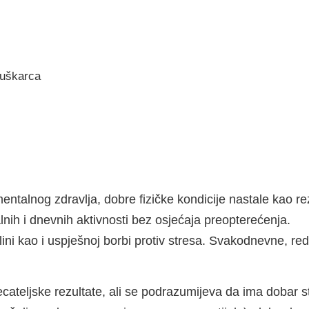
uškarca
entalnog zdravlja, dobre fizičke kondicije nastale kao re
lnih i dnevnih aktivnosti bez osjećaja preopterećenja.
elini kao i uspješnoj borbi protiv stresa. Svakodnevne, re
ateljske rezultate, ali se podrazumijeva da ima dobar stup