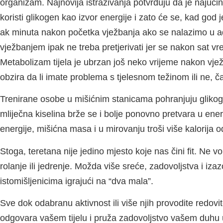
organizam. Najnovija istraživanja potvrđuju da je najučin
koristi glikogen kao izvor energije i zato će se, kad god
ak minuta nakon početka vježbanja ako se nalazimo u ade
vježbanjem ipak ne treba pretjerivati jer se nakon sat
Metabolizam tijela je ubrzan još neko vrijeme nakon vje
obzira da li imate problema s tjelesnom težinom ili ne, č
Trenirane osobe u mišićnim stanicama pohranjuju glikoge
mliječna kiselina brže se i bolje ponovno pretvara u ener
energije, mišićna masa i u mirovanju troši više kalorija o
Stoga, teretana nije jedino mjesto koje nas čini fit. Ne v
rolanje ili jedrenje. Možda više sreće, zadovoljstva i iza
istomišljenicima igrajući na “dva mala”.
Sve dok odabranu aktivnost ili više njih provodite redov
odgovara vašem tijelu i pruža zadovoljstvo vašem duhu už