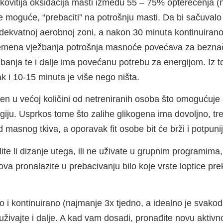
kovitija oksidacija masti između 55 – 75% opterećenja (niž
 je moguće, “prebaciti” na potrošnju masti. Da bi sačuval
kvatnoj aerobnoj zoni, a nakon 30 minuta kontinuiranog 
 vremena vježbanja potrošnja masnoće povećava za bezna
žbanja te i dalje ima povećanu potrebu za energijom. Iz 
ak i 10-15 minuta je više nego ništa.
n u većoj količini od netreniranih osoba što omogućuje d
giju. Usprkos tome što zalihe glikogena ima dovoljno, tren
d masnog tkiva, a oporavak fit osobe bit će brži i potpunij
olite li dizanje utega, ili ne uživate u grupnim programima
zova pronalazite u prebacivanju bilo koje vrste loptice pr
ito i kontinuirano (najmanje 3x tjedno, a idealno je sva
ivajte i dalje. A kad vam dosadi, pronađite novu aktivnos