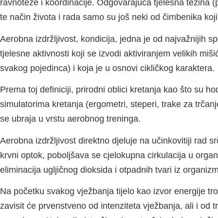
ravnoteže i koordinacije. Odgovarajuća tjelesna težina 
te način života i rada samo su još neki od čimbenika ko
Aerobna izdržljivost, kondicija, jedna je od najvažnijih 
tjelesne aktivnosti koji se izvodi aktiviranjem velikih 
svakog pojedinca) i koja je u osnovi cikličkog karaktera.
Prema toj definiciji, prirodni oblici kretanja kao što su ho
simulatorima kretanja (ergometri, steperi, trake za trčanj
se ubraja u vrstu aerobnog treninga.
Aerobna izdržljivost direktno djeluje na učinkovitiji rad 
krvni optok, poboljšava se cjelokupna cirkulacija u organi
eliminacija ugljičnog dioksida i otpadnih tvari iz organizm
Na početku svakog vježbanja tijelo kao izvor energije troš
zavisit će prvenstveno od intenziteta vježbanja, ali i od