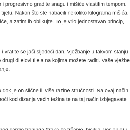
o i progresivno gradite snagu i mišiće vlastitim tempom.
tijelu. Nakon što ste nabacili nekoliko kilograma mišića,
će, a zatim ih oblikujte. To je vrlo jednostavan princip,
 i vratite se jači sljedeći dan. Vježbanje u takvom stanju
 drugi dijelovi tijela na kojima možete raditi. Vaše vježbe
anje.
ok je on slične ili više razine stručnosti. Na ovaj način
oći kod dizanja većih težina te na taj način izbjegavate
g kardio treninga (traka za trčanje, bicikla, veslanje) i