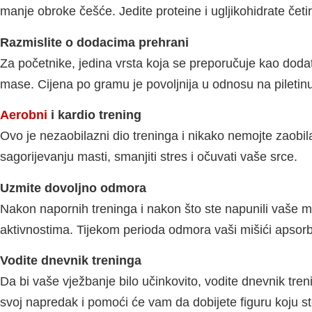
manje obroke češće. Jedite proteine i ugljikohidrate četi
Razmislite o dodacima prehrani
Za početnike, jedina vrsta koja se preporučuje kao dodat
mase. Cijena po gramu je povoljnija u odnosu na piletin
Aerobni
i kardio trening
Ovo je nezaobilazni dio treninga i nikako nemojte zaobilaz
sagorijevanju masti, smanjiti stres i očuvati vaše srce.
Uzmite dovoljno odmora
Nakon napornih treninga i nakon što ste napunili vaše mi
aktivnostima. Tijekom perioda odmora vaši mišići apsorbi
Vodite dnevnik treninga
Da bi vaše vježbanje bilo učinkovito, vodite dnevnik treni
svoj napredak i pomoći će vam da dobijete figuru koju ste