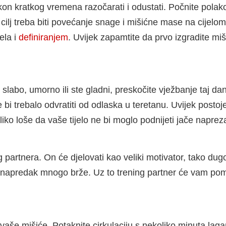
akon kratkog vremena razočarati i odustati. Počnite polak
ilj treba biti povećanje snage i mišićne mase na cijelom 
ela i
definiranjem
. Uvijek zapamtite da prvo izgradite miši
 slabo, umorno ili ste gladni, preskočite vježbanje taj dan
 bi trebalo odvratiti od odlaska u teretanu. Uvijek postoje
liko loše da vaše tijelo ne bi moglo podnijeti jače naprez
artnera. On će djelovati kao veliki motivator, tako dugo d
ćete napredak mnogo brže. Uz to trening partner će vam pom
aše mišiće. Potaknite cirkulaciju s nekoliko minuta lagano