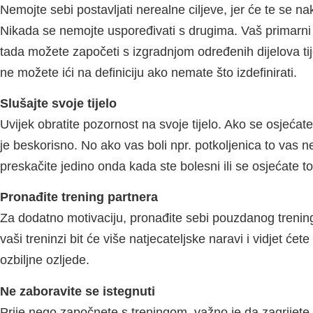
Nemojte sebi postavljati nerealne ciljeve, jer će te se n
Nikada se nemojte uspoređivati s drugima. Vaš primarni c
tada možete započeti s izgradnjom određenih dijelova tij
ne možete ići na definiciju ako nemate što izdefinirati.
Slušajte svoje tijelo
Uvijek obratite pozornost na svoje tijelo. Ako se osjećate
je beskorisno. No ako vas boli npr. potkoljenica to vas ne
preskačite jedino onda kada ste bolesni ili se osjećate to
Pronađite trening partnera
Za dodatno motivaciju, pronađite sebi pouzdanog trening p
vaši treninzi bit će više natjecateljske naravi i vidjet 
ozbiljne ozljede.
Ne zaboravite se istegnuti
Prije nego započnete s treningom, važno je da zagrijete v