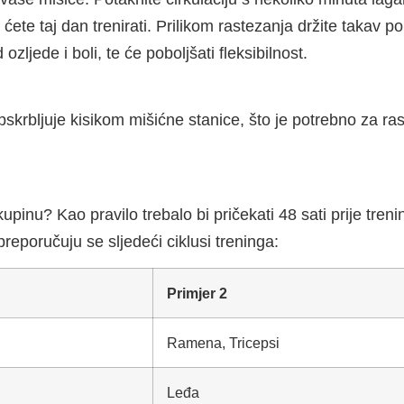
ete taj dan trenirati. Prilikom rastezanja držite takav p
 ozljede i boli, te će poboljšati fleksibilnost.
skrbljuje kisikom mišićne stanice, što je potrebno za rast
kupinu? Kao pravilo trebalo bi pričekati 48 sati prije tren
preporučuju se sljedeći ciklusi treninga:
Primjer 2
Ramena, Tricepsi
Leđa