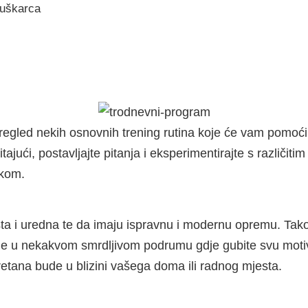
uškarca
i pregled nekih osnovnih trening rutina koje će vam pomoć
čitajući, postavljajte pitanja i eksperimentirajte s različ
ikom.
ta i uredna te da imaju ispravnu i modernu opremu. Takođe
jeme u nekakvom smrdljivom podrumu gdje gubite svu motiv
retana bude u blizini vašega doma ili radnog mjesta.